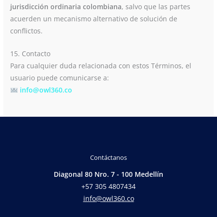
jurisdicción ordinaria colombiana
, salvo que las partes
acuerden un mecanismo alternativo de solución de
conflictos.
15. Contacto
Para cualquier duda relacionada con estos Términos, el
usuario puede comunicarse a:
info@owl360.co
Contáctanos
Diagonal 80 Nro. 7 - 100 Medellín
+57 305 4807434
info@owl360.co