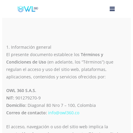
Ir
Términos y condiciones
al
contenido
1. Información general
El presente documento establece los
Términos y
Condiciones de Uso
(en adelante, los “Términos”) que
regulan el acceso y uso del sitio web, plataformas,
aplicaciones, contenidos y servicios ofrecidos por:
OWL 360 S.A.S.
NIT:
901279270-9
Domicilio:
Diagonal 80 Nro 7 – 100, Colombia
Correo de contacto:
info@owl360.co
El acceso, navegación o uso del sitio web implica la