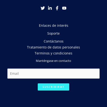
Enlaces de interés
Soporte
Contáctanos
Tratamiento de datos personales
Terminos y condiciones
Manténgase en contacto
E
m
a
SUSCRIBIRME
i
l
*